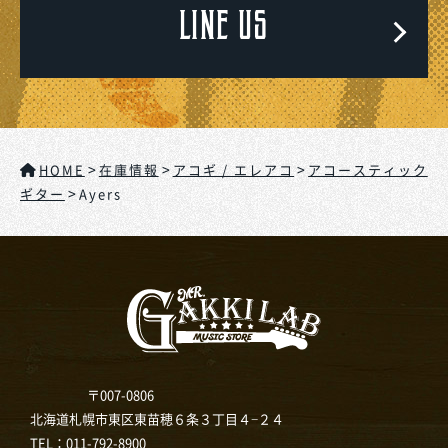
LINE US
>
>
>
HOME
在庫情報
アコギ / エレアコ
アコースティック
>
ギター
Ayers
〒007-0806
北海道札幌市東区東苗穂６条３丁目４−２４
TEL：
011-792-8900