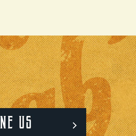
。
INE US