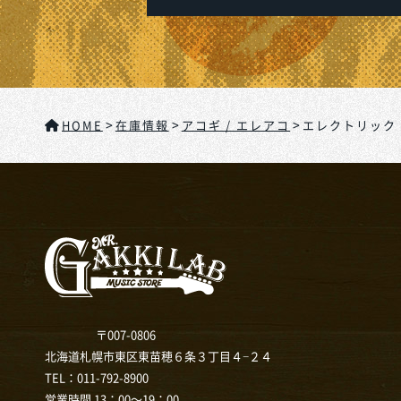
>
>
>
HOME
在庫情報
アコギ / エレアコ
エレクトリック
〒007-0806
北海道札幌市東区東苗穂６条３丁目４−２４
TEL：
011-792-8900
営業時間 13：00～19：00