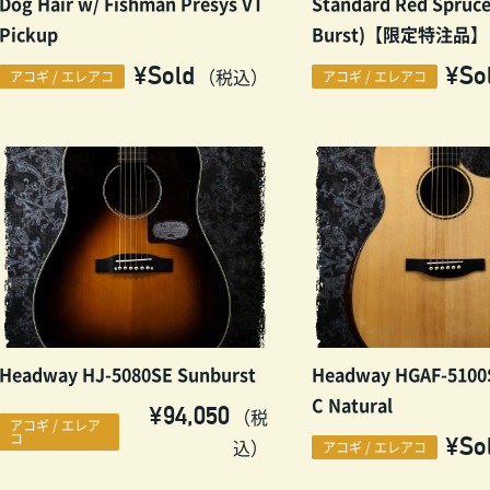
Dog Hair w/ Fishman Presys VT
Standard Red Spruc
Pickup
Burst)【限定特注品】
¥Sold
¥So
（税込）
アコギ / エレアコ
アコギ / エレアコ
Headway HJ-5080SE Sunburst
Headway HGAF-5100S
C Natural
¥94,050
（税
アコギ / エレア
コ
¥So
込）
アコギ / エレアコ