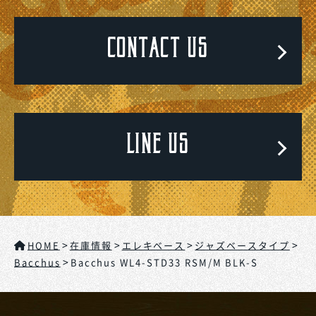
CONTACT US
LINE US
>
>
>
>
HOME
在庫情報
エレキベース
ジャズベースタイプ
>
Bacchus
Bacchus WL4-STD33 RSM/M BLK-S