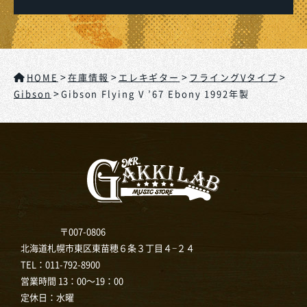
>
>
>
>
HOME
在庫情報
エレキギター
フライングVタイプ
>
Gibson
Gibson Flying V ’67 Ebony 1992年製
〒007-0806
北海道札幌市東区東苗穂６条３丁目４−２４
TEL：
011-792-8900
営業時間 13：00～19：00
定休日：水曜