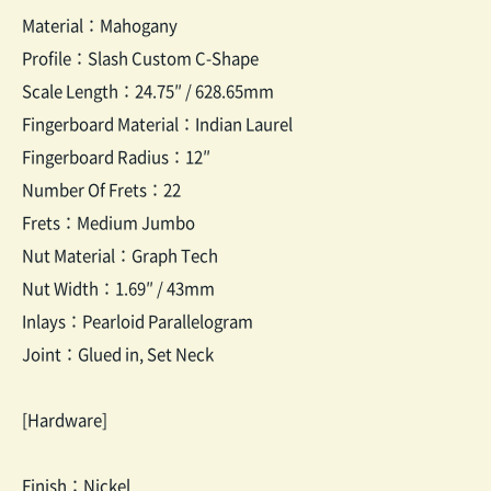
Material：Mahogany
Profile：Slash Custom C-Shape
Scale Length：24.75″ / 628.65mm
Fingerboard Material：Indian Laurel
Fingerboard Radius：12″
Number Of Frets：22
Frets：Medium Jumbo
Nut Material：Graph Tech
Nut Width：1.69″ / 43mm
Inlays：Pearloid Parallelogram
Joint：Glued in, Set Neck
[Hardware]
Finish：Nickel