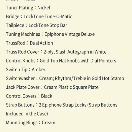
Tuner Plating：Nickel
Bridge：LockTone Tune-O-Matic
Tailpiece：LockTone Stop Bar
Tuning Machines：Epiphone Vintage Deluxe
TrussRod：Dual Action
Truss Rod Cover：2-ply, Slash Autograph in White
Control Knobs：Gold Top Hat knobs with Dial Pointers
Switch Tip：Amber
Switchwasher：Cream; Rhythm/Treble in Gold Hot Stamp
Jack Plate Cover：Cream Plastic Square Plate
Control Covers：Black
Strap Buttons：2 Epiphone Strap Locks (Strap Buttons
Included in the Case)
Mounting Rings：Cream