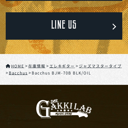
LINE US
>
>
>
HOME
在庫情報
エレキギター
ジャズマスタータイプ
>
>
Bacchus
Bacchus BJM-70B BLK/OIL