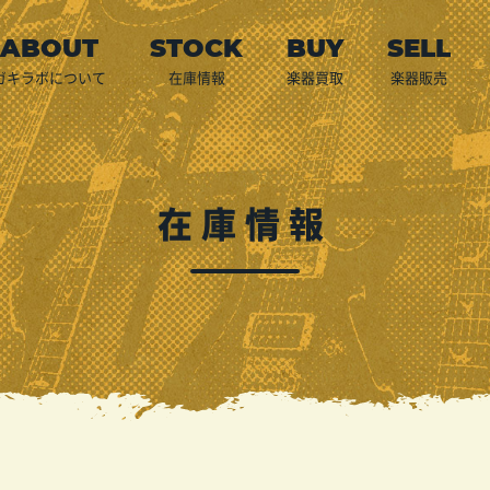
ガキラボについて
在庫情報
楽器買取
楽器販売
店頭買取
宅配買取
出張買取
預かり代行販売
LINE査定
買取申込
ご利用案内
在庫情報