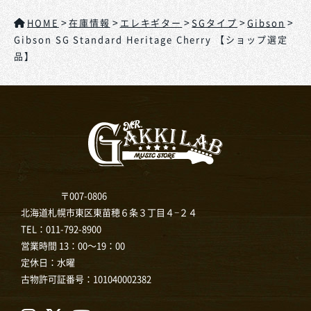
>
>
>
>
>
HOME
在庫情報
エレキギター
SGタイプ
Gibson
Gibson SG Standard Heritage Cherry 【ショップ選定
品】
〒007-0806
北海道札幌市東区東苗穂６条３丁目４−２４
TEL：
011-792-8900
営業時間 13：00～19：00
定休日：水曜
古物許可証番号：101040002382