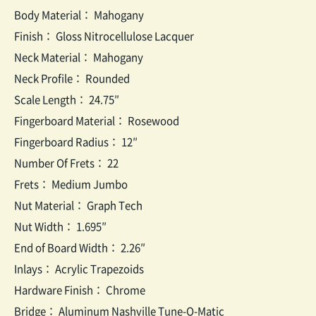
Body Material： Mahogany
Finish： Gloss Nitrocellulose Lacquer
Neck Material： Mahogany
Neck Profile： Rounded
Scale Length： 24.75″
Fingerboard Material： Rosewood
Fingerboard Radius： 12″
Number Of Frets： 22
Frets： Medium Jumbo
Nut Material： Graph Tech
Nut Width： 1.695″
End of Board Width： 2.26″
Inlays： Acrylic Trapezoids
Hardware Finish： Chrome
Bridge： Aluminum Nashville Tune-O-Matic