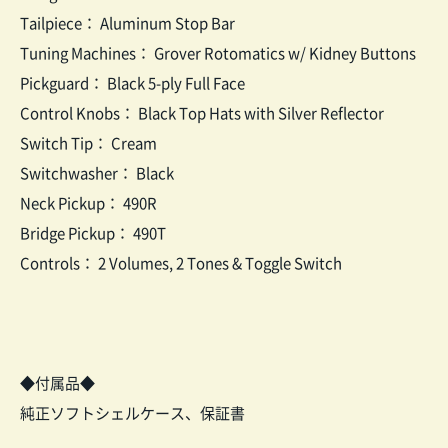
Tailpiece： Aluminum Stop Bar
Tuning Machines： Grover Rotomatics w/ Kidney Buttons
Pickguard： Black 5-ply Full Face
Control Knobs： Black Top Hats with Silver Reflector
Switch Tip： Cream
Switchwasher： Black
Neck Pickup： 490R
Bridge Pickup： 490T
Controls： 2 Volumes, 2 Tones & Toggle Switch
◆付属品◆
純正ソフトシェルケース、保証書