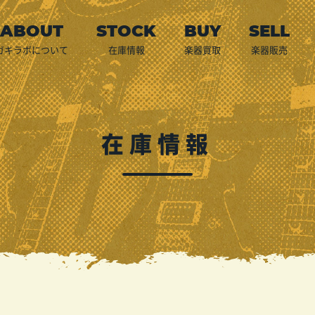
ガキラボについて
在庫情報
楽器買取
楽器販売
店頭買取
宅配買取
出張買取
預かり代行販売
LINE査定
買取申込
ご利用案内
在庫情報