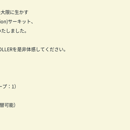
最大限に生かす
lution)サーキット、
いたしました。
TROLLERを是非体感してください。
ープ：1）
切替可能）