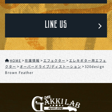
LINE US
>
>
>
HOME
在庫情報
エフェクター
エレキギター用エフェ
>
>
クター
オーバードライブ/ディストーション
320design
Brown Feather