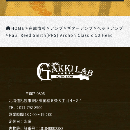
>
>
>
>
HOME
在庫情報
アンプ
ギターアンプ
ヘッドアンプ
>
Paul Reed Smith(PRS) Archon Classic 50 Head
〒007-0806
北海道札幌市東区東苗穂６条３丁目４−２４
TEL：
011-792-8900
営業時間 13：00～19：00
定休日：水曜
古物許可証番号：101040002382