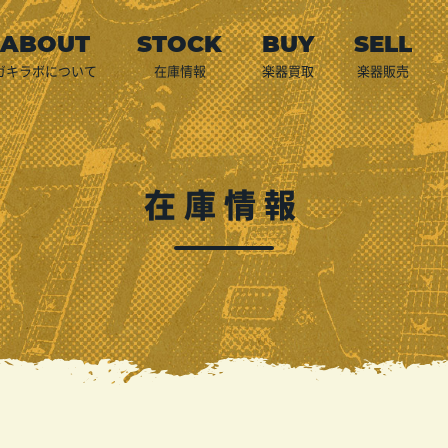
ガキラボについて
在庫情報
楽器買取
楽器販売
店頭買取
宅配買取
出張買取
預かり代行販売
LINE査定
買取申込
ご利用案内
在庫情報