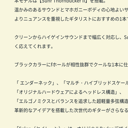
本モデルは【Suhr Thornbucker II】を搭載。
温かみのあるサウンドとマホガニーボディの心地よい
よりニュアンスを重視したギタリストにおすすめの1本
クリーンからハイゲインサウンドまで幅広く対応し、Suhr
く応えてくれます。
ブラックカラーにfホールが相性抜群でクールな1本に
「 エンダーネック」、「マルチ・ハイブリッドスケー
「オリジナルハードウェアによるヘッドレス構造」、
「エルゴノミクスとバランスを追求した超軽量多弦構
革新的なアイデアを搭載した次世代のギターがさらな