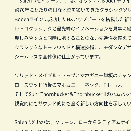
「Salen（セイレーン）」は、オリジナルBodenデ
約70年にわたり強固な地位を築いてきたクラシックソ
Bodenラインに成功したNXアップデートを搭載した
レトロクラシックと最先端のイノベーションを見事に融合
親しみやすさと同時に臆することのない先進性を備え
クラシックなトーンウッドと構造技術に、モダンなデ
シームレスな全体像に仕上がっています。
ソリッド・メイプル・トップとマホガニー単板のチャ
ローズウッド指板のマホガニー・ネック、Fホール、
そしてSuhr Thornbucker＆Thornbucker IIのハ
視覚的にもサウンド的にも全く新しい方向性を示して
Salen NX Jazzは、クリーン、ローからミディア