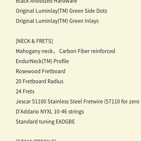
Black Anodized Hardware
Original Luminlay(TM) Green Side Dots
Original Luminlay(TM) Green Inlays
[NECK & FRETS]
Mahogany neck， Carbon Fiber reinforced
EndurNeck(TM) Profile
Rosewood Fretboard
20 Fretboard Radius
24 Frets
Jescar 51100 Stainless Steel Fretwire (57110 for zero 
D’Addario NYXL 10-46 strings
Standard tuning EADGBE