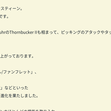
サスティーン。
です。
のThornbucker IIも相まって、ピッキングのアタックや
仕上がっております。
ル/ファンフレット」、
造」などといった
る進化を果たしました。