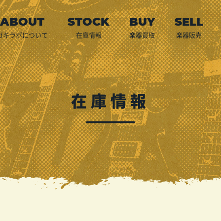
ガキラボについて
在庫情報
楽器買取
楽器販売
店頭買取
宅配買取
出張買取
預かり代行販売
LINE査定
買取申込
ご利用案内
在庫情報