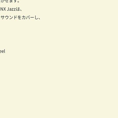
響かせます。
 Jazzは、
ーサウンドをカバーし、
eel