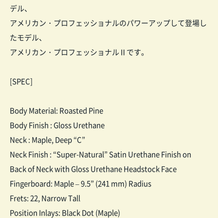
デル、
アメリカン・プロフェッショナルのパワーアップして登場し
たモデル、
アメリカン・プロフェッショナルⅡです。
[SPEC]
Body Material: Roasted Pine
Body Finish : Gloss Urethane
Neck : Maple, Deep “C”
Neck Finish : “Super-Natural” Satin Urethane Finish on
Back of Neck with Gloss Urethane Headstock Face
Fingerboard: Maple – 9.5” (241 mm) Radius
Frets: 22, Narrow Tall
Position Inlays: Black Dot (Maple)