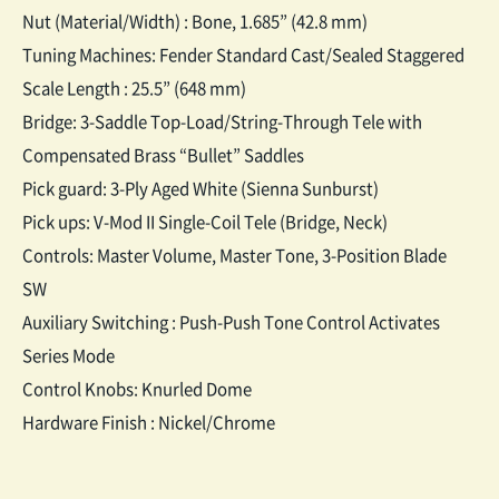
Nut (Material/Width) : Bone, 1.685” (42.8 mm)
Tuning Machines: Fender Standard Cast/Sealed Staggered
Scale Length : 25.5” (648 mm)
Bridge: 3-Saddle Top-Load/String-Through Tele with
Compensated Brass “Bullet” Saddles
Pick guard: 3-Ply Aged White (Sienna Sunburst)
Pick ups: V-Mod II Single-Coil Tele (Bridge, Neck)
Controls: Master Volume, Master Tone, 3-Position Blade
SW
Auxiliary Switching : Push-Push Tone Control Activates
Series Mode
Control Knobs: Knurled Dome
Hardware Finish : Nickel/Chrome