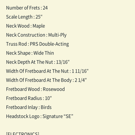
Number of Frets : 24
Scale Length : 25″
Neck Wood : Maple
Neck Construction : Multi-Ply
Truss Rod : PRS Double-Acting
Neck Shape : Wide Thin
Neck Depth At The Nut : 13/16″
Width Of Fretboard At The Nut : 1 11/16″
Width Of Fretboard At The Body : 2 1/4″
Fretboard Wood : Rosewood
Fretboard Radius : 10″
Fretboard Inlay : Birds
Headstock Logo : Signature “SE”
[ELECTRONICS]