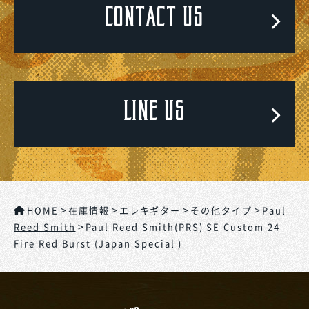
CONTACT US
LINE US
>
>
>
>
HOME
在庫情報
エレキギター
その他タイプ
Paul
>
Reed Smith
Paul Reed Smith(PRS) SE Custom 24
Fire Red Burst (Japan Special )